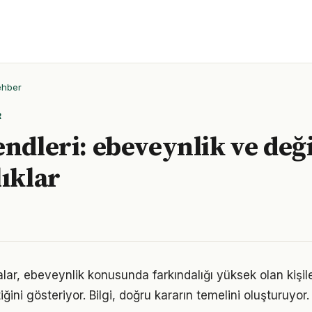
ehber
R
endleri: ebeveynlik ve değ
lıklar
lar, ebeveynlik konusunda farkındalığı yüksek olan kişil
iğini gösteriyor. Bilgi, doğru kararın temelini oluşturuyor.