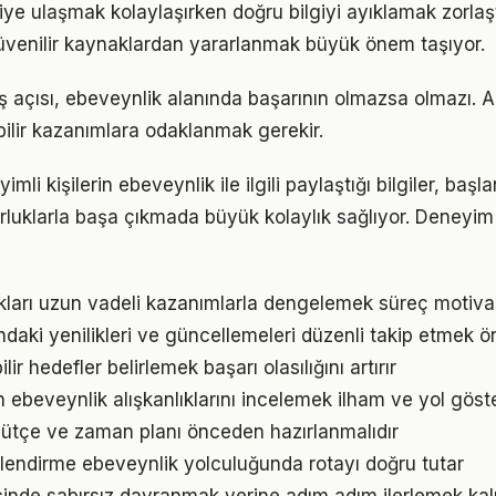
giye ulaşmak kolaylaşırken doğru bilgiyi ayıklamak zorlaş
venilir kaynaklardan yararlanmak büyük önem taşıyor.
ş açısı, ebeveynlik alanında başarının olmazsa olmazı. A
bilir kazanımlara odaklanmak gerekir.
li kişilerin ebeveynlik ile ilgili paylaştığı bilgiler, başl
luklarla başa çıkmada büyük kolaylık sağlıyor. Deneyim
ukları uzun vadeli kazanımlarla dengelemek süreç motiv
ndaki yenilikleri ve güncellemeleri düzenli takip etmek ö
ir hedefler belirlemek başarı olasılığını artırır
ın ebeveynlik alışkanlıklarını incelemek ilham ve yol göste
bütçe ve zaman planı önceden hazırlanmalıdır
lendirme ebeveynlik yolculuğunda rotayı doğru tutar