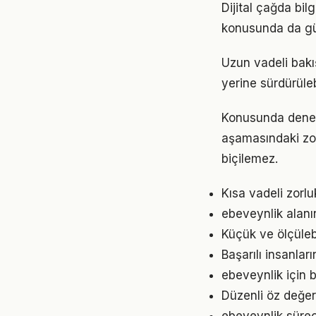
Dijital çağda bil
konusunda da gü
Uzun vadeli bakı
yerine sürdürüle
Konusunda deneyim
aşamasındaki zor
biçilemez.
Kısa vadeli zorl
ebeveynlik alanı
Küçük ve ölçülebil
Başarılı insanlar
ebeveynlik için 
Düzenli öz değer