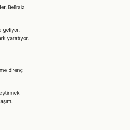
er. Belirsiz
 geliyor.
rk yaratıyor.
ime direnç
leştirmek
laşım.