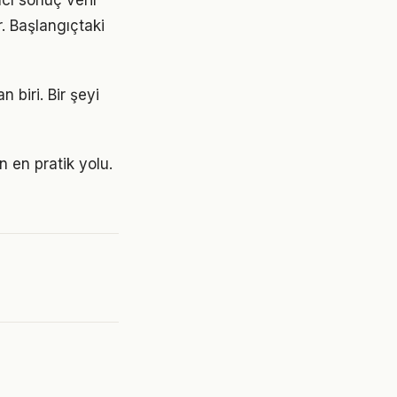
cı sonuç verir
r. Başlangıçtaki
 biri. Bir şeyi
 en pratik yolu.