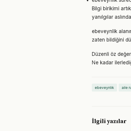
ebeveynlik sürec
Bilgi birikimi ar
yanılgılar aslınd
ebeveynlik alanın
zaten bildiğini d
Düzenli öz değer
Ne kadar ilerled
ebeveynlik
aile r
İlgili yazılar