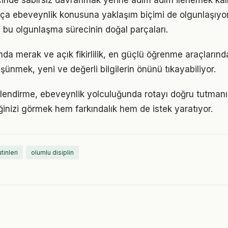
inde sabırsız davranmak yerine adım adım ilerlemek kalı
tıkça ebeveynlik konusuna yaklaşım biçimi de olgunlaşıyo
a bu olgunlaşma sürecinin doğal parçaları.
da merak ve açık fikirlilik, en güçlü öğrenme araçlarından
üşünmek, yeni ve değerli bilgilerin önünü tıkayabiliyor.
lendirme, ebeveynlik yolculuğunda rotayı doğru tutmanın
iğinizi görmek hem farkındalık hem de istek yaratıyor.
utinleri
olumlu disiplin