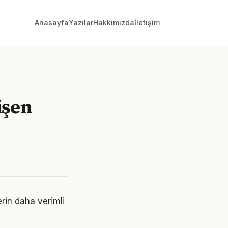
Anasayfa
Yazılar
Hakkımızda
İletişim
işen
erin daha verimli