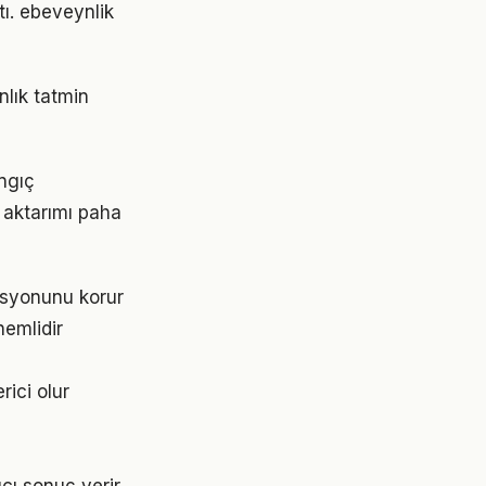
tı. ebeveynlik
nlık tatmin
angıç
 aktarımı paha
asyonunu korur
nemlidir
rici olur