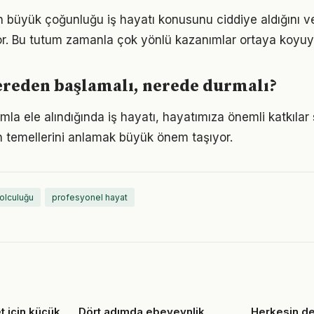
rın büyük çoğunluğu iş hayatı konusunu ciddiye aldığını v
iyor. Bu tutum zamanla çok yönlü kazanımlar ortaya koyuy
nereden başlamalı, nerede durmalı?
mla ele alındığında iş hayatı, hayatımıza önemli katkılar 
 temellerini anlamak büyük önem taşıyor.
yolculuğu
profesyonel hayat
 için küçük
Dört adımda ebeveynlik
Herkesin d