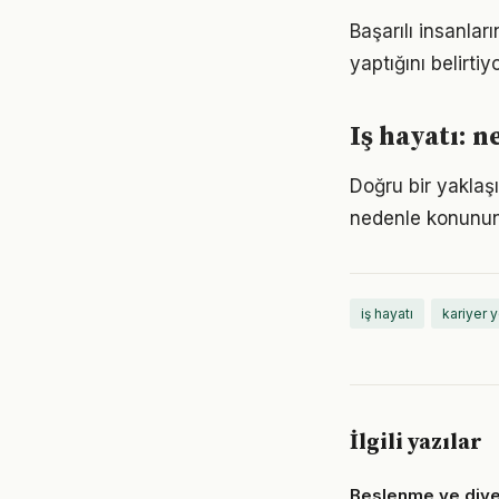
Başarılı insanla
yaptığını belirt
Iş hayatı: 
Doğru bir yaklaşı
nedenle konunun
iş hayatı
kariyer 
İlgili yazılar
Beslenme ve diyet