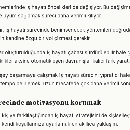
nemlerinde iş hayatı öncelikleri de değişiyor. Bu değişim
 uyum sağlamak süreci daha verimli kılıyor.
klar, iş hayatı sürecinde benimsenecek yöntemleri doğruda
in kendine özgü bir yol çizmesi gerekir.
ar oluşturulduğunda iş hayatı çabası sürdürülebilir hale 
iklikler aksine otomatikleşen davranışlar kalıcı fark yaratı
ey başarmaya çalışmak iş hayatı sürecini yıpratıcı hale 
ir tempo belirlemek, uzun mesafede çok daha verimli son
sürecinde motivasyonu korumak
 kişiye farklılaştığından iş hayatı stratejisini de kişiselle
 kendi koşullarınıza uyarlamak en akıllıca yaklaşım.