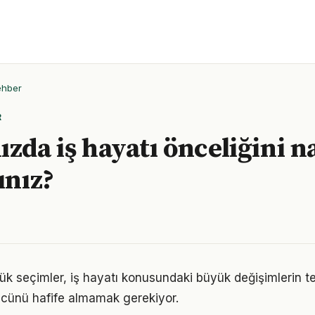
ehber
R
zda iş hayatı önceliğini na
ınız?
ük seçimler, iş hayatı konusundaki büyük değişimlerin tet
gücünü hafife almamak gerekiyor.